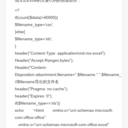
我导出EXcel的主要代码的前面部分：
<?
if(count($data)>40000){
$filename_type='csv';
}else{
$filename_type='xls';
}
header("Content-Type: application/vnd.ms-excel");
Header("Accept-Ranges:bytes");
Header("Content-
Disposition:attachment;filename=".$filename.".".$filename_typ
//$filename导出的文件名
header("Pragma: no-cache");
header("Expires: 0");
if($filename_type=='xls'){
echo '<html xmlns:o="urn:schemas-microsoft-
com:office:office"
xmlns:x="urn:schemas-microsoft-com:office:excel"