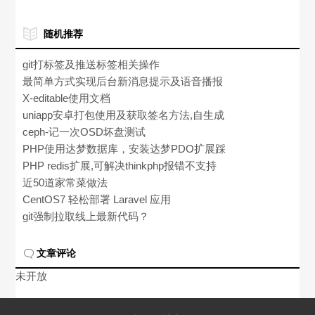
随机推荐
git打标签及推送标签相关操作
最简单方式实现后台新消息提示及语音播报
X-editable使用文档
uniapp安卓打包使用及获取签名方法,自生成
证书
ceph-记一次OSD坏盘测试
PHP使用达梦数据库，安装达梦PDO扩展踩
坑
PHP redis扩展,可解决thinkphp报错不支持
reids问题
近50道家常菜做法
CentOS7 轻松部署 Laravel 应用
git强制拉取线上最新代码？
文章评论
未开放