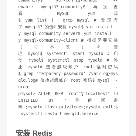
community$ yum-config-manager --
enable mysql57-community# 再次查
看 MySQL yum 源
$ yum list |  grep mysql # 发现有
了 mysql57 的包# 安装 mysql$ yum install -
y mysql-community-server$ yum install -
y mysql-community-client # 根据需要安装
（可不装）# 管
理 mysql$ systemctl start mysqld # 启
动 mysql$ systemctl stop mysqld # 停
止 mysql# 查看超级账户 root 临时密码
$ grep 'temporary password' /var/log/mys
qld.log# 修改超级账户 root 密码$ mysql  -
uroot  -
pmysql> ALTER USER "root"@"localhost" ID
ENTIFIED BY '你的新密
码';mysql> flush privileges;mysql> exit;$
 systemctl restart mysqld.service
安装 Redis