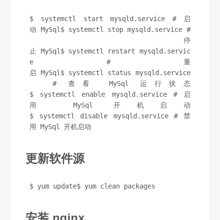
$ systemctl start mysqld.service # 启
动 MySql$ systemctl stop mysqld.service #
 停
止 MySql$ systemctl restart mysqld.servic
e # 重
启 MySql$ systemctl status mysqld.service
  # 查看 MySql 运行状态
$ systemctl enable mysqld.service # 启
用 MySql 开机启动
$ systemctl disable mysqld.service # 禁
用 MySql 开机启动
更新软件源
$ yum update$ yum clean packages
安装 nginx