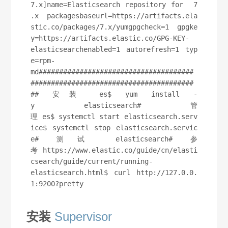
7.x]name=Elasticsearch repository for  7
.x packagesbaseurl=https://artifacts.ela
stic.co/packages/7.x/yumgpgcheck=1 gpgke
y=https://artifacts.elastic.co/GPG-KEY-
elasticsearchenabled=1 autorefresh=1 typ
e=rpm-
md######################################
########################################
## 安装 es$ yum install -
y elasticsearch# 管
理 es$ systemctl start elasticsearch.serv
ice$ systemctl stop elasticsearch.servic
e# 测试 elasticsearch# 参
考 https://www.elastic.co/guide/cn/elasti
csearch/guide/current/running-
elasticsearch.html$ curl http://127.0.0.
1:9200?pretty
安装
Supervisor