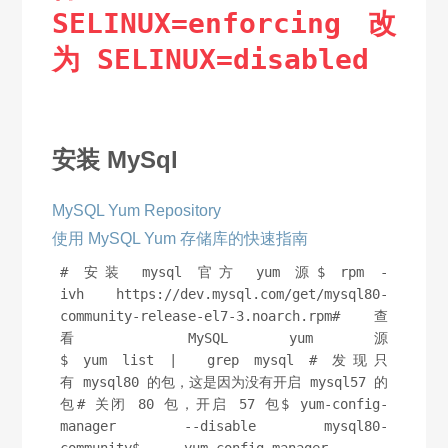
SELINUX=enforcing 改
为 SELINUX=disabled
安装 MySql
MySQL Yum Repository
使用 MySQL Yum 存储库的快速指南
# 安装 mysql 官方 yum 源$ rpm -
ivh https://dev.mysql.com/get/mysql80-
community-release-el7-3.noarch.rpm# 查
看 MySQL yum 源
$ yum list |  grep mysql # 发现只
有 mysql80 的包，这是因为没有开启 mysql57 的
包# 关闭 80 包，开启 57 包$ yum-config-
manager --disable mysql80-