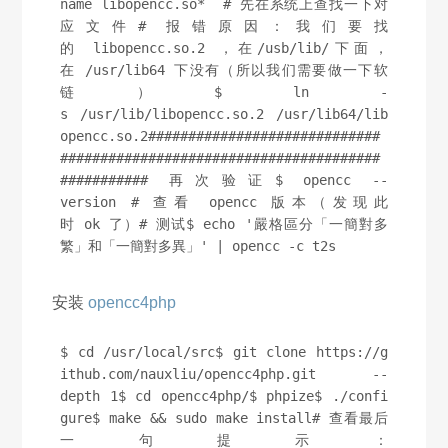
name libopencc.so*  # 先在系统上查找一下对
应文件# 报错原因：我们要找
的 libopencc.so.2 ，在/usb/lib/下面，
在 /usr/lib64 下没有（所以我们需要做一下软
链）$ ln -
s /usr/lib/libopencc.so.2 /usr/lib64/lib
opencc.so.2#############################
########################################
########### 再次验证$ opencc --
version # 查看 opencc 版本（发现此
时 ok 了）# 测试$ echo '嚴格區分「一簡對多
繁」和「一簡對多異」' | opencc -c t2s
安装
opencc4php
$ cd /usr/local/src$ git clone https://g
ithub.com/nauxliu/opencc4php.git --
depth 1$ cd opencc4php/$ phpize$ ./confi
gure$ make && sudo make install# 查看最后
一句提示：