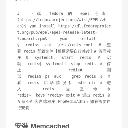
# [下载 fedora 的 epel 仓库]
(https://fedoraproject.org/wiki/EPEL/zh-
cn)$ yum install https://dl.fedoraprojec
t.org/pub/epel/epel-release-latest-
7.noarch.rpm$ yum install -
y redis$ cat /etc/redis.conf # 查
看 redis 配置文件【根据需要自行修改】# 管理程
序$ systemctl start redis # 启
动 redis$ systemctl stop redis # 停
止 redis# 测
试 redis$ ps aux | grep redis # 查
看 redis 启动情况$ redis-cli # 进
入 redis 交互命令
redis>  keys *redis> exit # 退出 redis 交
互命令# 客户端程序 PhpRedisAdmin 如有需要自
行安装
安装 Memcached