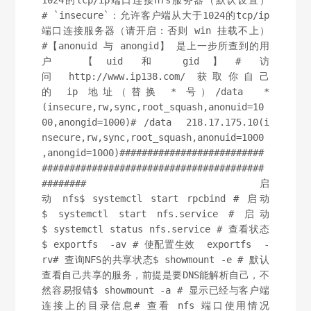
1024的tcp/ip端口连接nfs服务器（默认设置）
# `insecure`：允许客户端从大于1024的tcp/ip
端口连接服务器（请开启：否则 win 挂载不上）
#【anonuid 与 anongid】 是上一步所查到的用
户 【uid 和 gid】# 访
问 http://www.ip138.com/ 获取你自己
的 ip 地址（替换 * 号）/data  *
(insecure,rw,sync,root_squash,anonuid=10
00,anongid=1000)# /data  218.17.175.10(i
nsecure,rw,sync,root_squash,anonuid=1000
,anongid=1000)##########################
########################################
######## 启
动 nfs$ systemctl start rpcbind # 启动
$ systemctl start nfs.service # 启动
$ systemctl status nfs.service # 查看状态
$ exportfs  -av # 使配置生效  exportfs  -
rv# 查询NFS的共享状态$ showmount -e # 默认
查看自己共享的服务，前提是要DNS能解析自己，不
然容易报错$ showmount -a # 显示已经与客户端
连接上的目录信息# 查看 nfs 端口使用情况