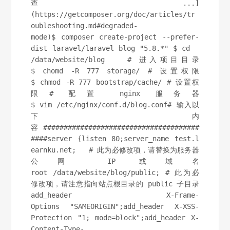
查...]
(https://getcomposer.org/doc/articles/tr
oubleshooting.md#degraded-
mode)$ composer create-project --prefer-
dist laravel/laravel blog "5.8.*" $ cd  
/data/website/blog   # 进入项目目录
$ chomd -R 777 storage/ # 设置权限
$ chmod -R 777 bootstrap/cache/ # 设置权
限# 配置 nginx 服务器
$ vim /etc/nginx/conf.d/blog.conf# 输入以
下内
容 ######################################
####server {listen 80;server_name test.l
earnku.net;   # 此为必修改项，请替换为服务器
公网 IP 或域名
root /data/website/blog/public; # 此为必
修改项，请注意指向站点根目录的 public 子目录
add_header X-Frame-
Options "SAMEORIGIN";add_header X-XSS-
Protection "1; mode=block";add_header X-
Content-Type-