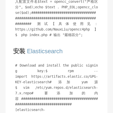
入配置文件名$text = opencc_convert("严格区
分", $od);echo $text . PHP_EOL;opencc_clo
se($od);################################
########################################
######## 测试【具体使用见：
https://github.com/NauxLiu/opencc4php】
$  php index.php # 输出 "嚴格區分";
安装
Elasticsearch
# Download and install the public signin
g key:$ rpm --
import https://artifacts.elastic.co/GPG-
KEY-elasticsearch# 添加 yum 源
$ vim /etc/yum.repos.d/elasticsearch-
7.x.repo# 要添加的内
容 ######################################
############################
[elasticsearch-