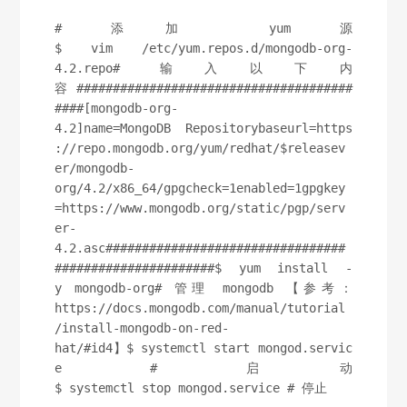
# 添加 yum 源
$ vim /etc/yum.repos.d/mongodb-org-
4.2.repo# 输入以下内
容 ######################################
####[mongodb-org-
4.2]name=MongoDB Repositorybaseurl=https
://repo.mongodb.org/yum/redhat/$releasev
er/mongodb-
org/4.2/x86_64/gpgcheck=1enabled=1gpgkey
=https://www.mongodb.org/static/pgp/serv
er-
4.2.asc#################################
######################$ yum install -
y mongodb-org# 管理 mongodb 【参考：
https://docs.mongodb.com/manual/tutorial
/install-mongodb-on-red-
hat/#id4】$ systemctl start mongod.servic
e # 启动
$ systemctl stop mongod.service # 停止