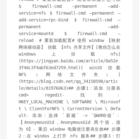
$ firewall-cmd –permanent –add-
service=nfs $ firewall-cmd –permanent –
add-service=rpc-bind $ firewall-cmd –
permanent –add-
service=mountd $ firewall-cmd –
reload  # 重新加载配置# 使用 window 【映射
网络驱动器】 挂载 【nfs 共享文件】[教你怎么在
windows上挂载nfs]
(https://jingyan.baidu.com/article/0a52e
3f4dc3f4abf63ed7259.html)[ win10 挂载
NFS（网络文件夹）]
(https://blog.csdn.net/qq_34158598/artic
le/details/81976063)## 步骤1：添加 注册表
cmd> regedit- 找到：
HKEY_LOCAL_MACHINE \ SOFTWARE \ Microsof
t \ ClientForNFS \ CurrentVersion \ Defa
ult- 添加：选择 `新建` -> `QWORD值`：
【AnonymousUid，AnonymousGid 两个值，值
为 0】- 重启 window 电脑使注册表生效## 步骤
2：在 windos 上打开 nfs 服务## 步骤3：打