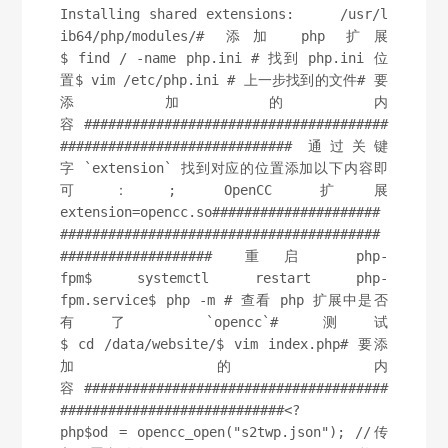
Installing shared extensions:     /usr/l
ib64/php/modules/# 添加 php 扩展
$ find / -name php.ini # 找到 php.ini 位
置$ vim /etc/php.ini # 上一步找到的文件# 要
添加的内
容 ######################################
############################# 通过关键
字 `extension` 找到对应的位置添加以下内容即
可：; OpenCC 扩展
extension=opencc.so#####################
########################################
################### 重启 php-
fpm$ systemctl restart php-
fpm.service$ php -m # 查看 php 扩展中是否
有了 `opencc`# 测试
$ cd /data/website/$ vim index.php# 要添
加的内
容 ######################################
############################<?
php$od = opencc_open("s2twp.json"); //传