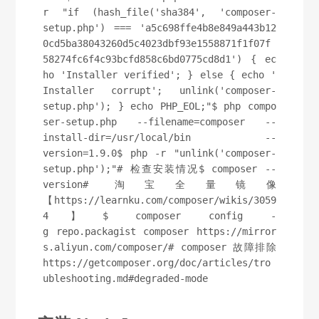
r "if (hash_file('sha384', 'composer-
setup.php') === 'a5c698ffe4b8e849a443b12
0cd5ba38043260d5c4023dbf93e1558871f1f07f
58274fc6f4c93bcfd858c6bd0775cd8d1') { ec
ho 'Installer verified'; } else { echo '
Installer corrupt'; unlink('composer-
setup.php'); } echo PHP_EOL;"$ php compo
ser-setup.php --filename=composer --
install-dir=/usr/local/bin --
version=1.9.0$ php -r "unlink('composer-
setup.php');"# 检查安装情况$ composer --
version# 淘宝全量镜像
【https://learnku.com/composer/wikis/3059
4】$ composer config -
g repo.packagist composer https://mirror
s.aliyun.com/composer/# composer 故障排除
https://getcomposer.org/doc/articles/tro
ubleshooting.md#degraded-mode