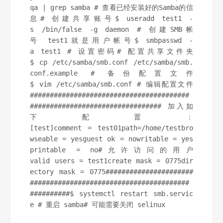
qa | grep samba # 查看已经安装好的Samba的信
息# 创建共享账号$ useradd test1 -
s /bin/false -g daemon # 创建SMB帐
号 test1就是用户帐号$ smbpasswd -
a test1 # 设置密码# 配置共享文件夹
$ cp /etc/samba/smb.conf /etc/samba/smb.
conf.example # 备份配置文件
$ vim /etc/samba/smb.conf # 编辑配置文件
########################################
################################# 加入如
下配置：
[test]comment = test01path=/home/testbro
wseable = yesguest ok = nowritable = yes
printable = no#允许访问的用户
valid users = test1create mask = 0775dir
ectory mask = 0775######################
########################################
##########$ systemctl restart smb.servic
e # 重启 samba# 可能需要关闭 selinux