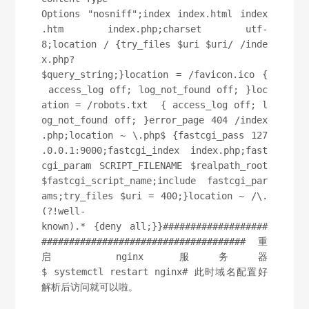
Options "nosniff";index index.html index
.htm index.php;charset utf-
8;location / {try_files $uri $uri/ /inde
x.php?
$query_string;}location = /favicon.ico {
 access_log off; log_not_found off; }loc
ation = /robots.txt  { access_log off; l
og_not_found off; }error_page 404 /index
.php;location ~ \.php$ {fastcgi_pass 127
.0.0.1:9000;fastcgi_index index.php;fast
cgi_param SCRIPT_FILENAME $realpath_root
$fastcgi_script_name;include fastcgi_par
ams;try_files $uri = 400;}location ~ /\.
(?!well-
known).* {deny all;}}###################
##################################### 重
启 nginx 服务器
$ systemctl restart nginx# 此时域名配置好
解析后访问就可以啦。