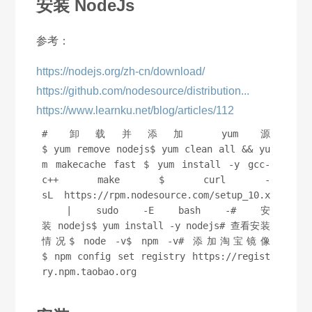
安装 NodeJs
参考：
https://nodejs.org/zh-cn/download/
https://github.com/nodesource/distribution...
https://www.learnku.net/blog/articles/112
# 卸载并添加 yum 源
$ yum remove nodejs$ yum clean all && yu
m makecache fast $ yum install -y gcc-
c++ make $ curl -
sL https://rpm.nodesource.com/setup_10.x
 | sudo -E bash -# 安
装 nodejs$ yum install -y nodejs# 查看安装
情况$ node -v$ npm -v# 添加淘宝镜像
$ npm config set registry https://regist
ry.npm.taobao.org