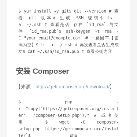
$ yum install -y git$ git --version # 查
看 git 版本# 生成 SSH 秘钥$ ls -
al ~/.ssh # 查看是否 存在 `id_rsa` 与文
件 `id_rsa.pub`$ ssh-keygen -t rsa -
C "your_email@example.com" # 一路回车【密
码为空】$ ls -al ~/.ssh # 再次查看是否生成成
功$ cat ~/.ssh/id_rsa.pub # 查看公钥内容
安装 Composer
【来源：
https://getcomposer.org/download/
】
$ php -
r "copy('https://getcomposer.org/install
er', 'composer-setup.php');" # 或者使
用 `$ wget -O composer-
setup.php https://getcomposer.org/instal
ler`$ php -