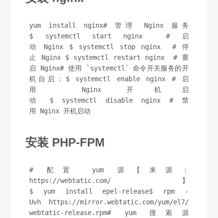
yum install nginx# 管理 Nginx 服务
$ systemctl start nginx  # 启
动 Nginx $ systemctl stop nginx  # 停
止 Nginx $ systemctl restart nginx  # 重
启 Nginx# 使用 `systemctl` 命令开关服务的开
机自启：$ systemctl enable nginx # 启
用 Nginx 开机启
动 $ systemctl disable nginx # 禁
用 Nginx 开机启动
安装 PHP-FPM
# 配置 yum 源【来源：
https://webtatic.com/】
$ yum install epel-release$ rpm -
Uvh https://mirror.webtatic.com/yum/el7/
webtatic-release.rpm# yum 搜索源