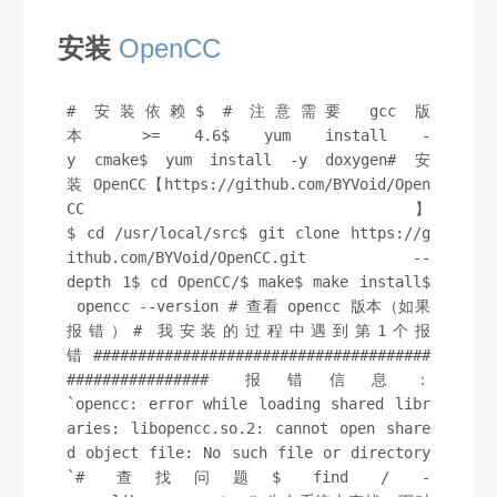
安装
OpenCC
# 安装依赖$ # 注意需要 gcc 版
本 >= 4.6$ yum install -
y cmake$ yum install -y doxygen# 安
装 OpenCC【https://github.com/BYVoid/Open
CC】
$ cd /usr/local/src$ git clone https://g
ithub.com/BYVoid/OpenCC.git --
depth 1$ cd OpenCC/$ make$ make install$
 opencc --version # 查看 opencc 版本（如果
报错）# 我安装的过程中遇到第1个报
错 ######################################
################ 报错信息：
`opencc: error while loading shared libr
aries: libopencc.so.2: cannot open share
d object file: No such file or directory
`# 查找问题$ find / -