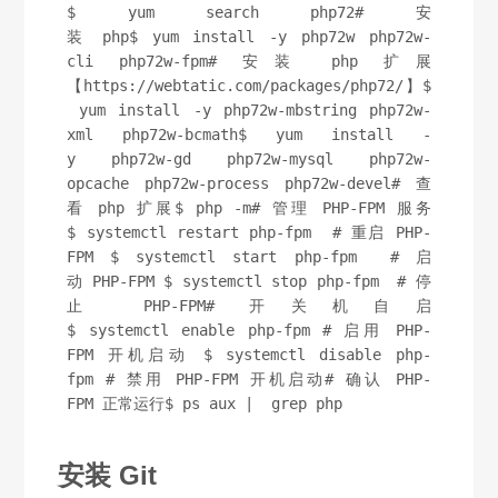
$ yum search php72# 安
装 php$ yum install -y php72w php72w-
cli php72w-fpm# 安装 php 扩展
【https://webtatic.com/packages/php72/】$
 yum install -y php72w-mbstring php72w-
xml php72w-bcmath$ yum install -
y php72w-gd php72w-mysql php72w-
opcache php72w-process php72w-devel# 查
看 php 扩展$ php -m# 管理 PHP-FPM 服务
$ systemctl restart php-fpm  # 重启 PHP-
FPM $ systemctl start php-fpm  # 启
动 PHP-FPM $ systemctl stop php-fpm  # 停
止 PHP-FPM# 开关机自启
$ systemctl enable php-fpm # 启用 PHP-
FPM 开机启动 $ systemctl disable php-
fpm # 禁用 PHP-FPM 开机启动# 确认 PHP-
FPM 正常运行$ ps aux |  grep php
安装 Git