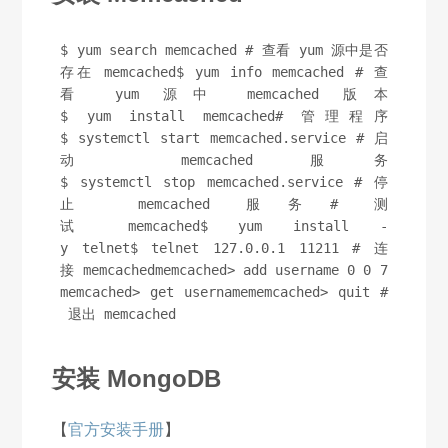
$ yum search memcached # 查看 yum 源中是否
存在 memcached$ yum info memcached # 查
看 yum 源中 memcached 版本
$ yum install memcached# 管理程序
$ systemctl start memcached.service # 启
动 memcached 服务
$ systemctl stop memcached.service # 停
止 memcached 服务# 测
试 memcached$ yum install -
y telnet$ telnet 127.0.0.1 11211 # 连
接 memcachedmemcached> add username 0 0 7
memcached> get usernamememcached> quit #
 退出 memcached
安装 MongoDB
【
官方安装手册
】