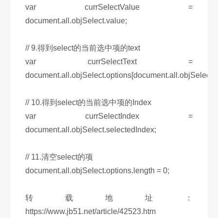
var currSelectValue =
document.all.objSelect.value;
// 9.得到select的当前选中项的text
var currSelectText =
document.all.objSelect.options[document.all.objSelect.s
// 10.得到select的当前选中项的Index
var currSelectIndex =
document.all.objSelect.selectedIndex;
// 11.清空select的项
document.all.objSelect.options.length = 0;
转载地址：
https://www.jb51.net/article/42523.htm