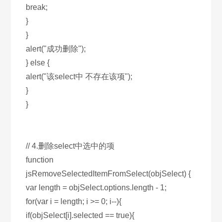
break;
}
}
alert("成功删除");
} else {
alert("该select中 不存在该项");
}
}
// 4.删除select中选中的项
function
jsRemoveSelectedItemFromSelect(objSelect) {
var length = objSelect.options.length - 1;
for(var i = length; i >= 0; i--){
if(objSelect[i].selected == true){