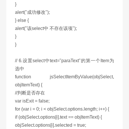
}
alert("成功修改");
} else {
alert("该select中 不存在该项");
}
}
// 6.设置select中text="paraText"的第一个Item为
选中
function jsSelectItemByValue(objSelect,
objItemText) {
//判断是否存在
var isExit = false;
for (var i = 0; i < objSelect.options.length; i++) {
if (objSelect.options[i].text == objItemText) {
objSelect.options[i].selected = true;