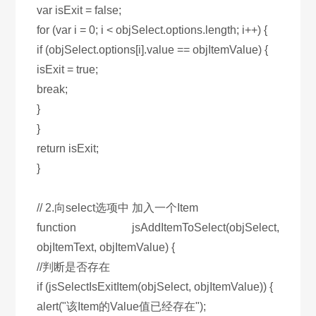
var isExit = false;
for (var i = 0; i < objSelect.options.length; i++) {
if (objSelect.options[i].value == objItemValue) {
isExit = true;
break;
}
}
return isExit;
}
// 2.向select选项中 加入一个Item
function jsAddItemToSelect(objSelect,
objItemText, objItemValue) {
//判断是否存在
if (jsSelectIsExitItem(objSelect, objItemValue)) {
alert("该Item的Value值已经存在");