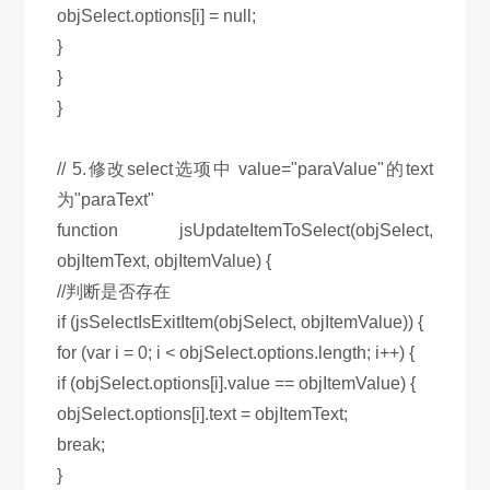
objSelect.options[i] = null;
}
}
}
// 5.修改select选项中 value="paraValue"的text
为"paraText"
function jsUpdateItemToSelect(objSelect,
objItemText, objItemValue) {
//判断是否存在
if (jsSelectIsExitItem(objSelect, objItemValue)) {
for (var i = 0; i < objSelect.options.length; i++) {
if (objSelect.options[i].value == objItemValue) {
objSelect.options[i].text = objItemText;
break;
}