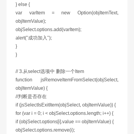
} else {
var varItem = new Option(objItemText,
objItemValue);
objSelect.options.add(varItem);
alert("成功加入");
}
}
// 3.从select选项中 删除一个Item
function jsRemoveItemFromSelect(objSelect,
objItemValue) {
//判断是否存在
if (jsSelectIsExitItem(objSelect, objItemValue)) {
for (var i = 0; i < objSelect.options.length; i++) {
if (objSelect.options[i].value == objItemValue) {
objSelect.options.remove(i);