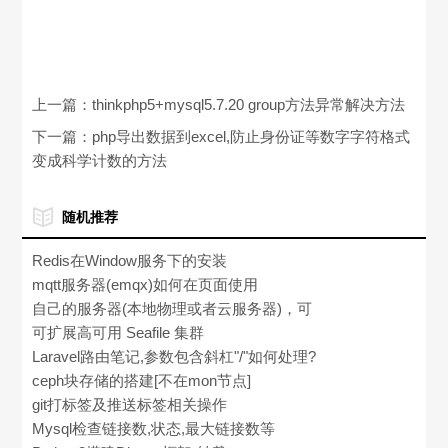
上一篇：
thinkphp5+mysql5.7.20 group方法异常解决方法
下一篇：
php导出数据到excel,防止身份证等数字字符格式
变成科学计数的方法
随机推荐
Redis在Window服务下的安装
mqtt服务器(emqx)如何在页面使用
webSocket连接?(可带用户名密码认证)
自己的服务器(本地物理或者云服务器)，可
以搭建哪些方便自己使用、有意思的服务
可扩展高可用 Seafile 集群
呢？
Laravel路由笔记,参数包含斜杠"/"如何处理?
非必须参数如何定义?
ceph块存储的搭建[不在mon节点]
git打标签及推送标签相关操作
Mysql检查链接数,状态,最大链接数等