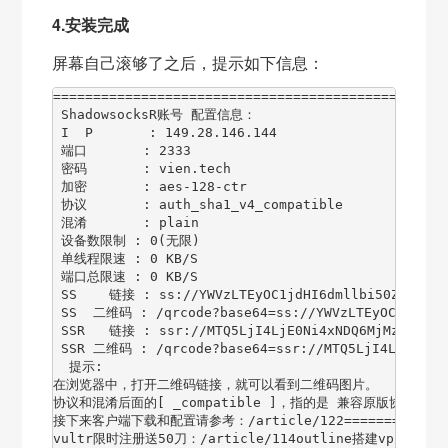
4.安装完成
屏幕自己滚够了之后，提示如下信息：
==================================================
 ShadowsocksR账号 配置信息：

 I  P       : 149.28.146.144

 端口       : 2333

 密码       : vien.tech

 加密       : aes-128-ctr

 协议       : auth_sha1_v4_compatible

 混淆       : plain

 设备数限制 : 0(无限)

 单线程限速 : 0 KB/S

 端口总限速 : 0 KB/S

 SS    链接 : ss://YWVzLTEyOC1jdHI6dmllbi50ZWNoQDE0
 SS  二维码 : /qrcode?base64=ss://YWVzLTEyOC1jdHI6d
 SSR   链接 : ssr://MTQ5LjI4LjE0Ni4xNDQ6MjMzMzphdXR
 SSR 二维码 : /qrcode?base64=ssr://MTQ5LjI4LjE0Ni4x
  提示:

在浏览器中，打开二维码链接，就可以看到二维码图片。

协议和混淆后面的[ _compatible ]，指的是 兼容原版协议/混淆
接下来客户端下载和配置请参考：/article/122=================
vultr限时注册送50刀：/article/114outline搭建vpn教程：/