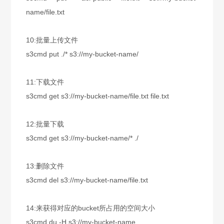
name/file.txt
10:
批量上传文件
s3cmd put ./* s3://my-bucket-name/
11:
下载文件
s3cmd get s3://my-bucket-name/file.txt file.txt
12:
批量下载
s3cmd get s3://my-bucket-name/* ./
13:
删除文件
s3cmd del s3://my-bucket-name/file.txt
14:
来获得对应的bucket所占用的空间大小
s3cmd du -H s3://my-bucket-name