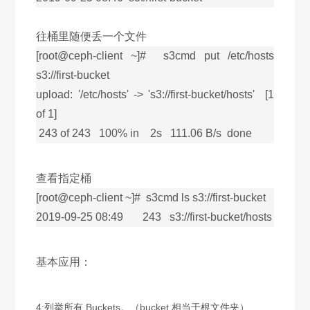
往桶里随便丢一个文件
[root@ceph-client ~]# s3cmd put /etc/hosts
s3://first-bucket
upload: '/etc/hosts' -> 's3://first-bucket/hosts' [1
of 1]
243 of 243 100% in 2s 111.06 B/s done
查看指定桶
[root@ceph-client ~]# s3cmd ls s3://first-bucket
2019-09-25 08:49 243 s3://first-bucket/hosts
基本应用：
4:
列举所有 Buckets。（bucket 相当于根文件夹）