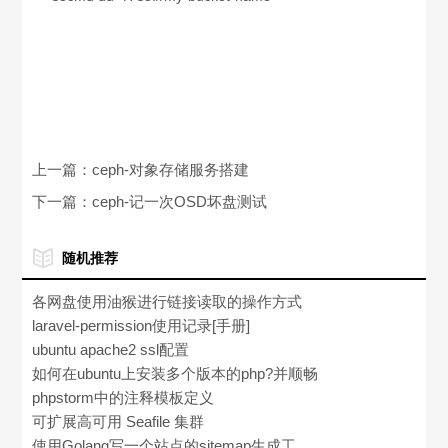
上一篇：
ceph-对象存储服务搭建
下一篇：
ceph-记一次OSD坏盘测试
随机推荐
各网盘使用油猴进行链接读取的操作方式
laravel-permission使用记录[手册]
ubuntu apache2 ssl配置
如何在ubuntu上安装多个版本的php?并顺畅
切换使用[其它系统类似原理]
phpstorm中的注释模板定义
可扩展高可用 Seafile 集群
使用Golang写一个站点的sitemap生成工