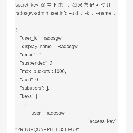
secret_key 保存下来 ，如果忘记可使用：
radosgw-admin user info --uid … -k … --name …
{
"user_id": "radosgw",
"display_name": "Radosgw",
"email": "",
"suspended": 0,
"max_buckets": 1000,
"auid": 0,
"subusers": [],
"keys": [
{
"user": "radosgw",
"access_key":
"2RIBJPQU5PPH1E33EFU8",