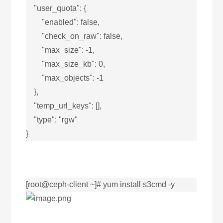
"user_quota": {
"enabled": false,
"check_on_raw": false,
"max_size": -1,
"max_size_kb": 0,
"max_objects": -1
},
"temp_url_keys": [],
"type": "rgw"
}
[root@ceph-client ~]# yum install s3cmd -y