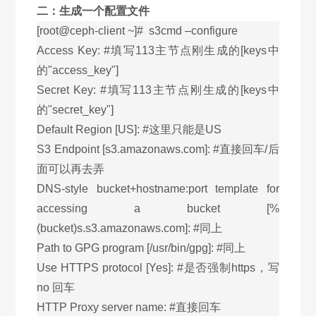
二：生成一个配置文件
[root@ceph-client ~]# s3cmd –configure
Access Key: #填写113主节点刚生成的[keys中
的"access_key"]
Secret Key: #填写113主节点刚生成的[keys中
的"secret_key"]
Default Region [US]: #这里只能是US
S3 Endpoint [s3.amazonaws.com]: #直接回车/后
面可以再去弄
DNS-style bucket+hostname:port template for
accessing a bucket [%
(bucket)s.s3.amazonaws.com]: #同上
Path to GPG program [/usr/bin/gpg]: #同上
Use HTTPS protocol [Yes]: #是否强制https，写
no 回车
HTTP Proxy server name: #直接回车