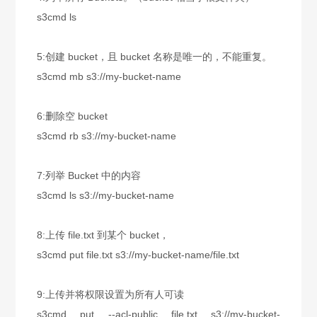
s3cmd ls
5:
创建 bucket，且 bucket 名称是唯一的，不能重复。
s3cmd mb s3://my-bucket-name
6:
删除空 bucket
s3cmd rb s3://my-bucket-name
7:
列举 Bucket 中的内容
s3cmd ls s3://my-bucket-name
8:
上传 file.txt 到某个 bucket，
s3cmd put file.txt s3://my-bucket-name/file.txt
9:
上传并将权限设置为所有人可读
s3cmd put --acl-public file.txt s3://my-bucket-