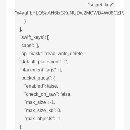
"secret_key":
"x4agFbYLQSaAH6fxGXuNUDw2MCWD4W08CZP2h
}
],
"swift_keys": [],
"caps": [],
"op_mask": "read, write, delete",
"default_placement": "",
"placement_tags": [],
"bucket_quota": {
"enabled": false,
"check_on_raw": false,
"max_size": -1,
"max_size_kb": 0,
"max_objects": -1
},