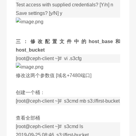
Test access with supplied credentials? [Y/n] n
Save settings? [y/N] y
三：修改配置文件中的host_base和
host_bucket
[root@ceph-client ~]# vi .s3cfg
修改这两个参数值 [域名+7480端口]
创建一个桶：
[root@ceph-client ~]# s3cmd mb s3://first-bucket
查看全部桶
[root@ceph-client ~]# s3cmd ls
2019-09-25 08:46 s3://first-bucket