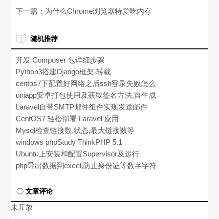
下一篇：
为什么Chrome浏览器特爱吃内存
随机推荐
开发 Composer 包详细步骤
Python3搭建Django框架-转载
centos7下配置好网络之后ssh登录失败怎么
办
uniapp安卓打包使用及获取签名方法,自生成
证书
Laravel自带SMTP邮件组件实现发送邮件
（QQ、163、企业邮箱都可）
CentOS7 轻松部署 Laravel 应用
Mysql检查链接数,状态,最大链接数等
windows phpStudy ThinkPHP 5.1
Workerman 快速上手指南
Ubuntu上安装和配置Supervisor及运行
pkg_resources.DistributionNotFound:报错处
php导出数据到excel,防止身份证等数字字符
理
格式变成科学计数的方法
文章评论
未开放