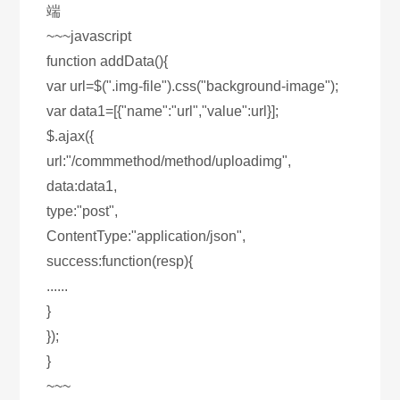
端
~~~javascript
function addData(){
var url=$(".img-file").css("background-image");
var data1=[{"name":"url","value":url}];
$.ajax({
url:"/commmethod/method/uploadimg",
data:data1,
type:"post",
ContentType:"application/json",
success:function(resp){
......
}
});
}
~~~