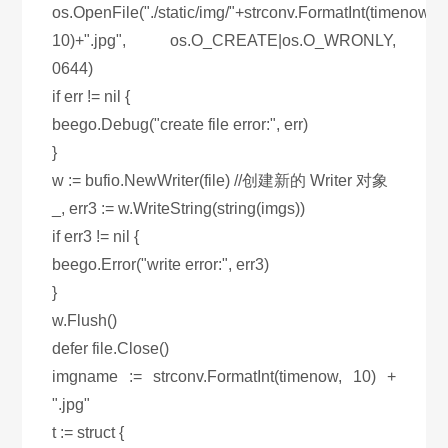
os.OpenFile("./static/img/"+strconv.FormatInt(timenow,
10)+".jpg", os.O_CREATE|os.O_WRONLY,
0644)
if err != nil {
beego.Debug("create file error:", err)
}
w := bufio.NewWriter(file) //创建新的 Writer 对象
_, err3 := w.WriteString(string(imgs))
if err3 != nil {
beego.Error("write error:", err3)
}
w.Flush()
defer file.Close()
imgname := strconv.FormatInt(timenow, 10) +
".jpg"
t := struct {