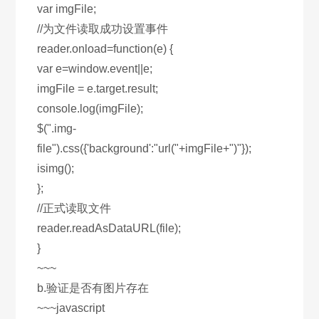
var imgFile;
//为文件读取成功设置事件
reader.οnlοad=function(e) {
var e=window.event||e;
imgFile = e.target.result;
console.log(imgFile);
$(".img-
file").css({'background':"url("+imgFile+")"});
isimg();
};
//正式读取文件
reader.readAsDataURL(file);
}
~~~
b.验证是否有图片存在
~~~javascript