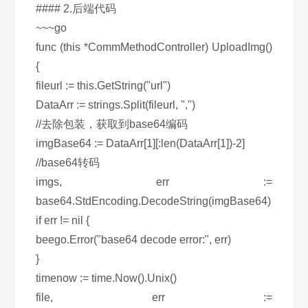
#### 2.后端代码
~~~go
func (this *CommMethodController) UploadImg()
{
fileurl := this.GetString("url")
DataArr := strings.Split(fileurl, ",")
//去除包装，获取到base64编码
imgBase64 := DataArr[1][:len(DataArr[1])-2]
//base64转码
imgs, err :=
base64.StdEncoding.DecodeString(imgBase64)
if err != nil {
beego.Error("base64 decode error:", err)
}
timenow := time.Now().Unix()
file, err :=