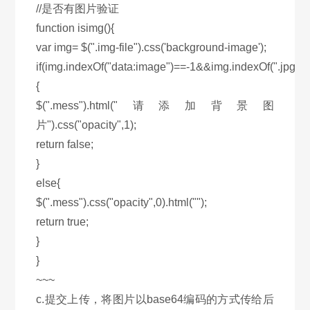
//是否有图片验证
function isimg(){
var img= $(".img-file").css('background-image');
if(img.indexOf("data:image")==-1&&img.indexOf(".jpg")=
{
$(".mess").html("请添加背景图
片").css("opacity",1);
return false;
}
else{
$(".mess").css("opacity",0).html("");
return true;
}
}
~~~
c.提交上传，将图片以base64编码的方式传给后