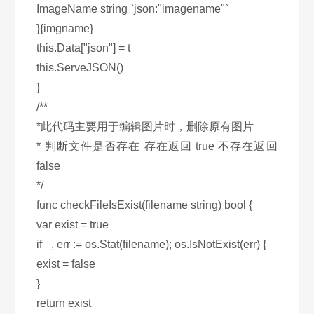
ImageName string `json:"imagename"`
}{imgname}
this.Data["json"] = t
this.ServeJSON()
}
/**
*此代码主要用于编辑图片时，删除原有图片
* 判断文件是否存在 存在返回 true 不存在返回
false
*/
func checkFileIsExist(filename string) bool {
var exist = true
if _, err := os.Stat(filename); os.IsNotExist(err) {
exist = false
}
return exist